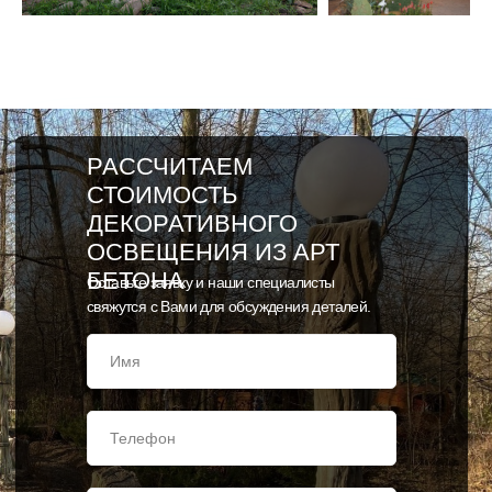
РАССЧИТАЕМ
СТОИМОСТЬ
ДЕКОРАТИВНОГО
ОСВЕЩЕНИЯ ИЗ АРТ
БЕТОНА
Оставьте заявку и наши специалисты
свяжутся с Вами для обсуждения деталей.